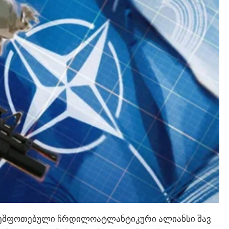
 შეშფოთებული ჩრდილოატლანტიკური ალიანსი შავ