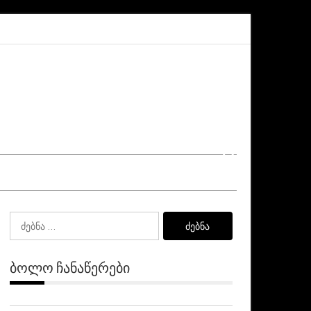
„დეჟავიუ“ ენერგომატარებლების გაძვირებასთან დაკ
ძებნა:
ᲑᲝᲚᲝ ᲩᲐᲜᲐᲬᲔᲠᲔᲑᲘ