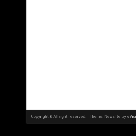
Copyright © All right reserved.
|
Theme: Newslite by
eVis