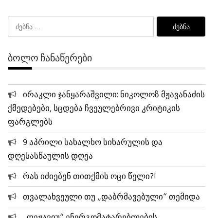
ძებნა:
ᲑᲝᲚᲝ ᲩᲐᲜᲐᲬᲔᲠᲔᲑᲘ
ირაკლი ჯანყარაშვილი: ნიკოლოზ მჟავანაძის
ქმედებები, სცდება ჩვეულებრივი კრიტიკის
ფარგლებს
9 აპრილი სახალხო სიხარულის და
დღესასწაულის დღეა
რას იძიებენ თითქმის ოცი წელი?!
თვალახვეული თუ „დაბრმავებული“ თემიდა
„დეჟავიუ“ ენერგომატარებლების